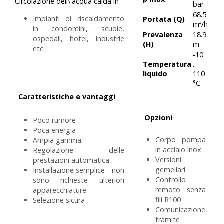
Circolazione dell\'acqua calda in
bar
68.5
Impianti di riscaldamento
Portata (Q)
m³/h
in condomini, scuole,
Prevalenza
18.9
ospedali, hotel, industrie
(H)
m
etc.
-10
Temperatura
..
liquido
110
°C
Caratteristiche e vantaggi
Opzioni
Poco rumore
Poca energia
Corpo pompa
Ampia gamma
in acciaio inox
Regolazione delle
Versioni
prestazioni automatica
gemellari
Installazione semplice - non
Controllo
sono richieste ulteriori
remoto senza
apparecchiature
fili R100
Selezione sicura
Comunicazione
tramite